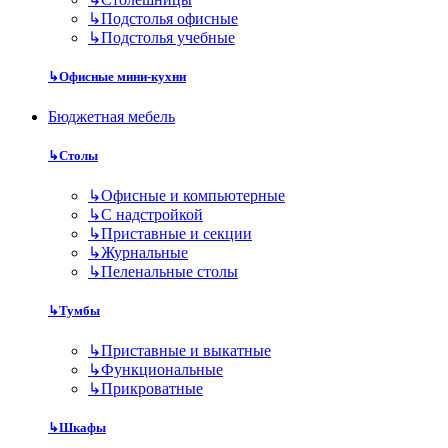
↳
Подстолья офисные
↳
Подстолья учебные
↳
Офисные мини-кухни
Бюджетная мебель
↳
Столы
↳
Офисные и компьютерные
↳
С надстройкой
↳
Приставные и секции
↳
Журнальные
↳
Пеленальные столы
↳
Тумбы
↳
Приставные и выкатные
↳
Функциональные
↳
Прикроватные
↳
Шкафы