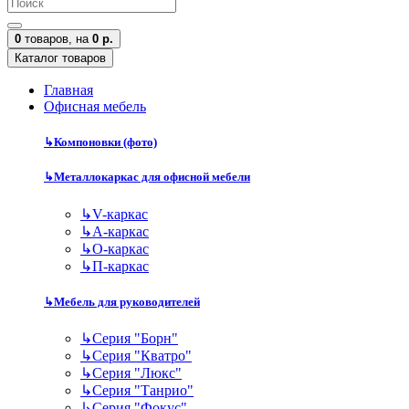
0
товаров,
на
0 р.
Каталог товаров
Главная
Офисная мебель
↳
Компоновки (фото)
↳
Металлокаркас для офисной мебели
↳
V-каркас
↳
А-каркас
↳
О-каркас
↳
П-каркас
↳
Мебель для руководителей
↳
Серия "Борн"
↳
Серия "Кватро"
↳
Серия "Люкс"
↳
Серия "Танрио"
↳
Серия "Фокус"