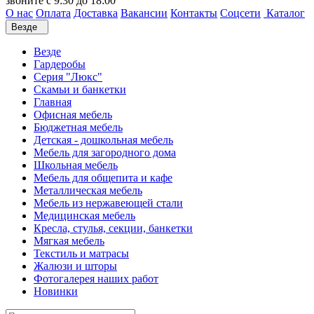
звоните с 9:30 до 18:00
О нас
Оплата
Доставка
Вакансии
Контакты
Соцсети
Каталог
Везде
Везде
Гардеробы
Серия "Люкс"
Скамьи и банкетки
Главная
Офисная мебель
Бюджетная мебель
Детская - дошкольная мебель
Мебель для загородного дома
Школьная мебель
Мебель для общепита и кафе
Металлическая мебель
Мебель из нержавеющей стали
Медицинская мебель
Кресла, стулья, секции, банкетки
Мягкая мебель
Текстиль и матрасы
Жалюзи и шторы
Фотогалерея наших работ
Новинки