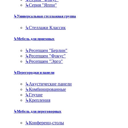
↳
Серия "Яппи"
↳
Универсальная стеллажная группа
↳
Стеллажи Классик
↳
Мебель для приемных
↳
Ресепшен "Берлин"
↳
Ресепшен "Фокус"
↳
Ресепшен "Эрго"
↳
Перегородки и панели
↳
Акустические панели
↳
Комбинированные
↳
Глухие
↳
Крепления
↳
Мебель для переговорных
↳
Конференц-столы