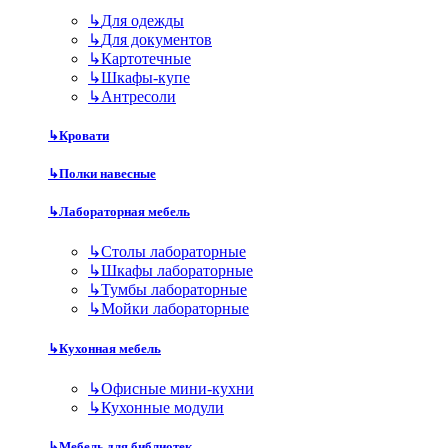
↳
Для одежды
↳
Для документов
↳
Картотечные
↳
Шкафы-купе
↳
Антресоли
↳
Кровати
↳
Полки навесные
↳
Лабораторная мебель
↳
Столы лабораторные
↳
Шкафы лабораторные
↳
Тумбы лабораторные
↳
Мойки лабораторные
↳
Кухонная мебель
↳
Офисные мини-кухни
↳
Кухонные модули
↳
Мебель для библиотек