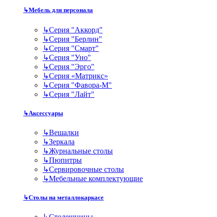
↳
Мебель для персонала
↳
Серия "Аккорд"
↳
Серия "Берлин"
↳
Серия "Смарт"
↳
Серия "Уно"
↳
Серия "Эрго"
↳
Серия «Матрикс»
↳
Серия "Фавора-М"
↳
Серия "Лайт"
↳
Аксессуары
↳
Вешалки
↳
Зеркала
↳
Журнальные столы
↳
Пюпитры
↳
Сервировочные столы
↳
Мебельные комплектующие
↳
Столы на металлокаркасе
↳
Столешницы