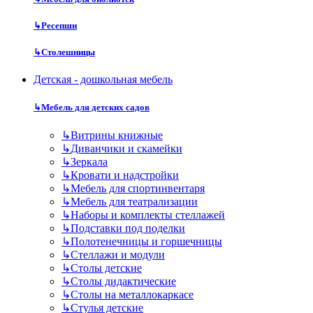
↳
Ресепшн
↳
Столешницы
Детская - дошкольная мебель
↳
Мебель для детских садов
↳
Витрины книжные
↳
Диванчики и скамейки
↳
Зеркала
↳
Кровати и надстройки
↳
Мебель для спортинвентаря
↳
Мебель для театрализации
↳
Наборы и комплекты стеллажей
↳
Подставки под поделки
↳
Полотенечницы и горшечницы
↳
Стеллажи и модули
↳
Столы детские
↳
Столы дидактические
↳
Столы на металлокаркасе
↳
Стулья детские