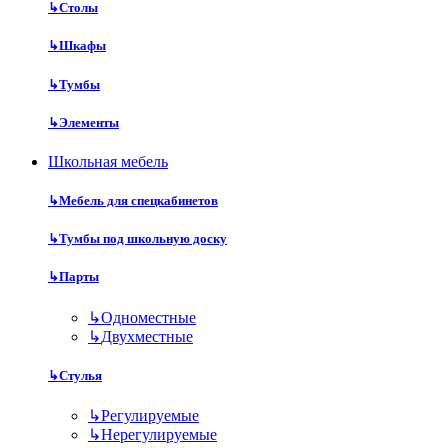
↳
Столы
↳
Шкафы
↳
Тумбы
↳
Элементы
Школьная мебель
↳
Мебель для спецкабинетов
↳
Тумбы под школьную доску
↳
Парты
↳
Одноместные
↳
Двухместные
↳
Стулья
↳
Регулируемые
↳
Нерегулируемые