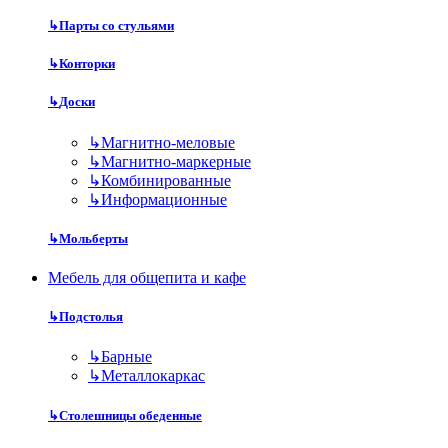
↳
Парты со стульями
↳
Конторки
↳
Доски
↳
Магнитно-меловые
↳
Магнитно-маркерные
↳
Комбинированные
↳
Информационные
↳
Мольберты
Мебель для общепита и кафе
↳
Подстолья
↳
Барные
↳
Металлокаркас
↳
Столешницы обеденные