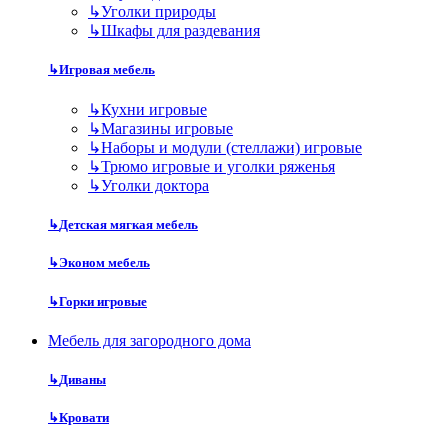
↳
Уголки природы
↳
Шкафы для раздевания
↳
Игровая мебель
↳
Кухни игровые
↳
Магазины игровые
↳
Наборы и модули (стеллажи) игровые
↳
Трюмо игровые и уголки ряженья
↳
Уголки доктора
↳
Детская мягкая мебель
↳
Эконом мебель
↳
Горки игровые
Мебель для загородного дома
↳
Диваны
↳
Кровати