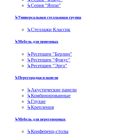
↳
Серия "Яппи"
↳
Универсальная стеллажная группа
↳
Стеллажи Классик
↳
Мебель для приемных
↳
Ресепшен "Берлин"
↳
Ресепшен "Фокус"
↳
Ресепшен "Эрго"
↳
Перегородки и панели
↳
Акустические панели
↳
Комбинированные
↳
Глухие
↳
Крепления
↳
Мебель для переговорных
↳
Конференц-столы