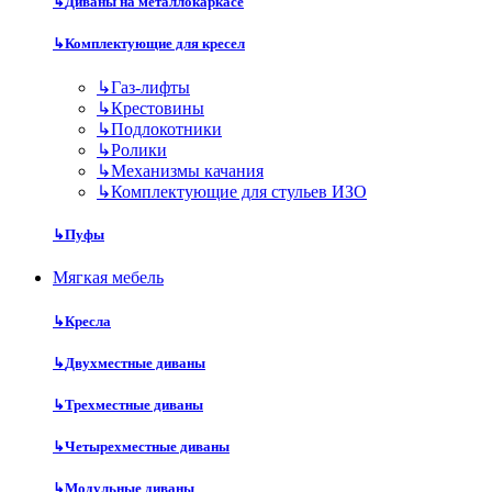
↳
Диваны на металлокаркасе
↳
Комплектующие для кресел
↳
Газ-лифты
↳
Крестовины
↳
Подлокотники
↳
Ролики
↳
Механизмы качания
↳
Комплектующие для стульев ИЗО
↳
Пуфы
Мягкая мебель
↳
Кресла
↳
Двухместные диваны
↳
Трехместные диваны
↳
Четырехместные диваны
↳
Модульные диваны