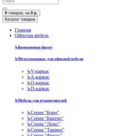
0
товаров,
на
0 р.
Каталог товаров
Главная
Офисная мебель
↳
Компоновки (фото)
↳
Металлокаркас для офисной мебели
↳
V-каркас
↳
А-каркас
↳
О-каркас
↳
П-каркас
↳
Мебель для руководителей
↳
Серия "Борн"
↳
Серия "Кватро"
↳
Серия "Люкс"
↳
Серия "Танрио"
↳
Серия "Фокус"