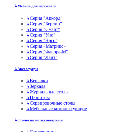
↳
Мебель для персонала
↳
Серия "Аккорд"
↳
Серия "Берлин"
↳
Серия "Смарт"
↳
Серия "Уно"
↳
Серия "Эрго"
↳
Серия «Матрикс»
↳
Серия "Фавора-М"
↳
Серия "Лайт"
↳
Аксессуары
↳
Вешалки
↳
Зеркала
↳
Журнальные столы
↳
Пюпитры
↳
Сервировочные столы
↳
Мебельные комплектующие
↳
Столы на металлокаркасе
↳
Столешницы