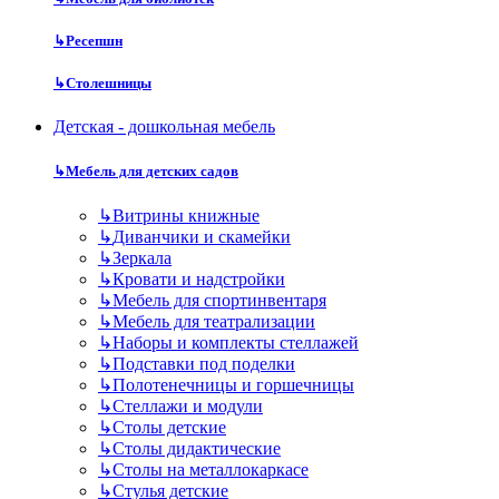
↳
Ресепшн
↳
Столешницы
Детская - дошкольная мебель
↳
Мебель для детских садов
↳
Витрины книжные
↳
Диванчики и скамейки
↳
Зеркала
↳
Кровати и надстройки
↳
Мебель для спортинвентаря
↳
Мебель для театрализации
↳
Наборы и комплекты стеллажей
↳
Подставки под поделки
↳
Полотенечницы и горшечницы
↳
Стеллажи и модули
↳
Столы детские
↳
Столы дидактические
↳
Столы на металлокаркасе
↳
Стулья детские