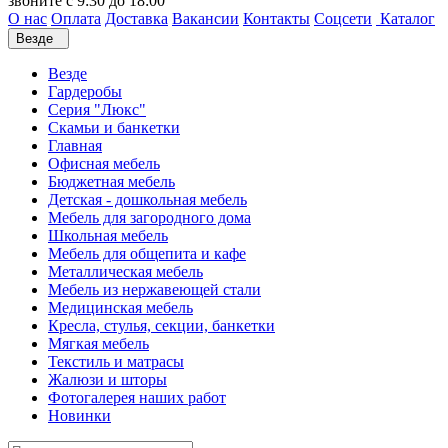
звоните с 9:30 до 18:00
О нас
Оплата
Доставка
Вакансии
Контакты
Соцсети
Каталог
Везде
Везде
Гардеробы
Серия "Люкс"
Скамьи и банкетки
Главная
Офисная мебель
Бюджетная мебель
Детская - дошкольная мебель
Мебель для загородного дома
Школьная мебель
Мебель для общепита и кафе
Металлическая мебель
Мебель из нержавеющей стали
Медицинская мебель
Кресла, стулья, секции, банкетки
Мягкая мебель
Текстиль и матрасы
Жалюзи и шторы
Фотогалерея наших работ
Новинки