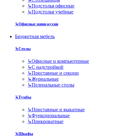
↳
Подстолья офисные
↳
Подстолья учебные
↳
Офисные мини-кухни
Бюджетная мебель
↳
Столы
↳
Офисные и компьютерные
↳
С надстройкой
↳
Приставные и секции
↳
Журнальные
↳
Пеленальные столы
↳
Тумбы
↳
Приставные и выкатные
↳
Функциональные
↳
Прикроватные
↳
Шкафы