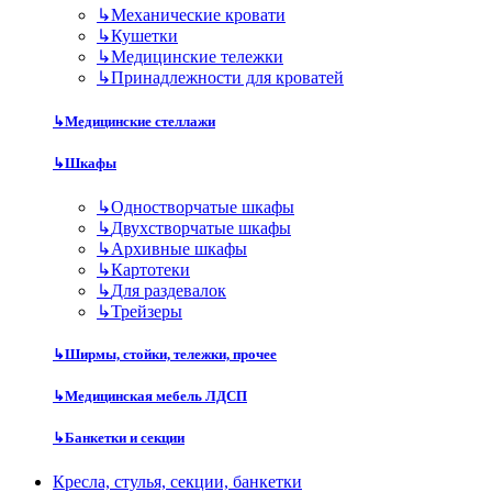
↳
Механические кровати
↳
Кушетки
↳
Медицинские тележки
↳
Принадлежности для кроватей
↳
Медицинские стеллажи
↳
Шкафы
↳
Одностворчатые шкафы
↳
Двухстворчатые шкафы
↳
Архивные шкафы
↳
Картотеки
↳
Для раздевалок
↳
Трейзеры
↳
Ширмы, стойки, тележки, прочее
↳
Медицинская мебель ЛДСП
↳
Банкетки и секции
Кресла, стулья, секции, банкетки