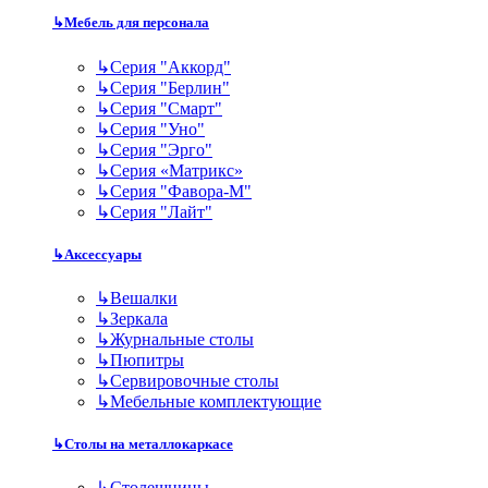
↳
Мебель для персонала
↳
Серия "Аккорд"
↳
Серия "Берлин"
↳
Серия "Смарт"
↳
Серия "Уно"
↳
Серия "Эрго"
↳
Серия «Матрикс»
↳
Серия "Фавора-М"
↳
Серия "Лайт"
↳
Аксессуары
↳
Вешалки
↳
Зеркала
↳
Журнальные столы
↳
Пюпитры
↳
Сервировочные столы
↳
Мебельные комплектующие
↳
Столы на металлокаркасе
↳
Столешницы