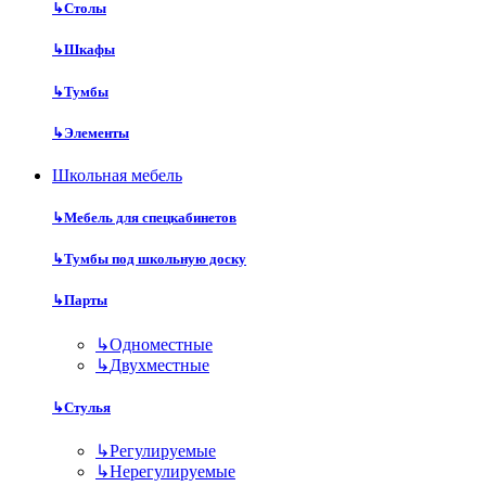
↳
Столы
↳
Шкафы
↳
Тумбы
↳
Элементы
Школьная мебель
↳
Мебель для спецкабинетов
↳
Тумбы под школьную доску
↳
Парты
↳
Одноместные
↳
Двухместные
↳
Стулья
↳
Регулируемые
↳
Нерегулируемые