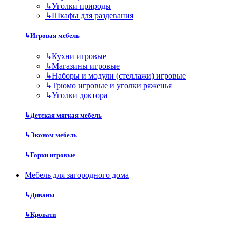
↳
Уголки природы
↳
Шкафы для раздевания
↳
Игровая мебель
↳
Кухни игровые
↳
Магазины игровые
↳
Наборы и модули (стеллажи) игровые
↳
Трюмо игровые и уголки ряженья
↳
Уголки доктора
↳
Детская мягкая мебель
↳
Эконом мебель
↳
Горки игровые
Мебель для загородного дома
↳
Диваны
↳
Кровати