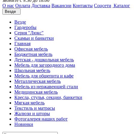
звоните с 9:30 до 18:00
О нас
Оплата
Доставка
Вакансии
Контакты
Соцсети
Каталог
Везде
Везде
Гардеробы
Серия "Люкс"
Скамьи и банкетки
Главная
Офисная мебель
Бюджетная мебель
Детская - дошкольная мебель
Мебель для загородного дома
Школьная мебель
Мебель для общепита и кафе
Металлическая мебель
Мебель из нержавеющей стали
Медицинская мебель
Кресла, стулья, секции, банкетки
Мягкая мебель
Текстиль и матрасы
Жалюзи и шторы
Фотогалерея наших работ
Новинки