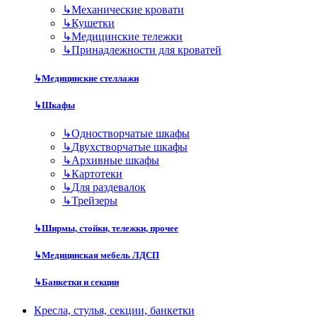
↳
Механические кровати
↳
Кушетки
↳
Медицинские тележки
↳
Принадлежности для кроватей
↳
Медицинские стеллажи
↳
Шкафы
↳
Одностворчатые шкафы
↳
Двухстворчатые шкафы
↳
Архивные шкафы
↳
Картотеки
↳
Для раздевалок
↳
Трейзеры
↳
Ширмы, стойки, тележки, прочее
↳
Медицинская мебель ЛДСП
↳
Банкетки и секции
Кресла, стулья, секции, банкетки