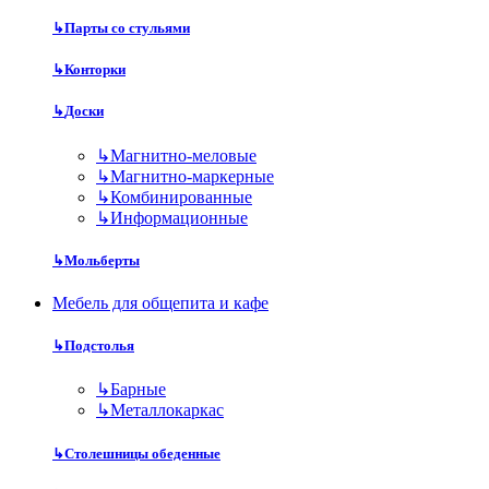
↳
Парты со стульями
↳
Конторки
↳
Доски
↳
Магнитно-меловые
↳
Магнитно-маркерные
↳
Комбинированные
↳
Информационные
↳
Мольберты
Мебель для общепита и кафе
↳
Подстолья
↳
Барные
↳
Металлокаркас
↳
Столешницы обеденные