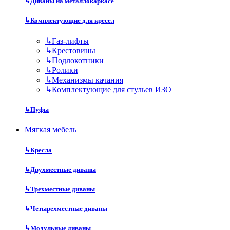
↳
Диваны на металлокаркасе
↳
Комплектующие для кресел
↳
Газ-лифты
↳
Крестовины
↳
Подлокотники
↳
Ролики
↳
Механизмы качания
↳
Комплектующие для стульев ИЗО
↳
Пуфы
Мягкая мебель
↳
Кресла
↳
Двухместные диваны
↳
Трехместные диваны
↳
Четырехместные диваны
↳
Модульные диваны