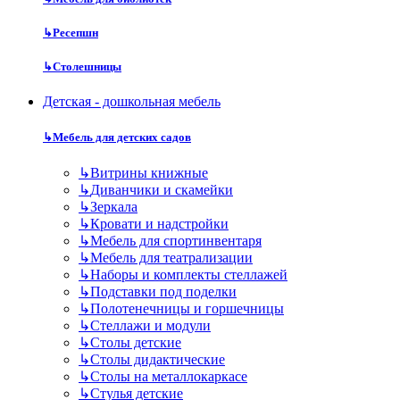
↳
Ресепшн
↳
Столешницы
Детская - дошкольная мебель
↳
Мебель для детских садов
↳
Витрины книжные
↳
Диванчики и скамейки
↳
Зеркала
↳
Кровати и надстройки
↳
Мебель для спортинвентаря
↳
Мебель для театрализации
↳
Наборы и комплекты стеллажей
↳
Подставки под поделки
↳
Полотенечницы и горшечницы
↳
Стеллажи и модули
↳
Столы детские
↳
Столы дидактические
↳
Столы на металлокаркасе
↳
Стулья детские