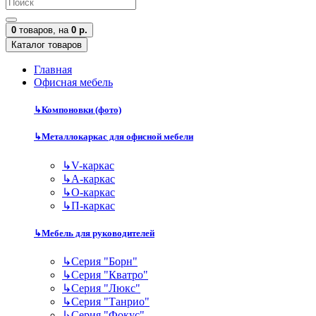
0
товаров,
на
0 р.
Каталог товаров
Главная
Офисная мебель
↳
Компоновки (фото)
↳
Металлокаркас для офисной мебели
↳
V-каркас
↳
А-каркас
↳
О-каркас
↳
П-каркас
↳
Мебель для руководителей
↳
Серия "Борн"
↳
Серия "Кватро"
↳
Серия "Люкс"
↳
Серия "Танрио"
↳
Серия "Фокус"