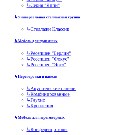
↳
Серия "Яппи"
↳
Универсальная стеллажная группа
↳
Стеллажи Классик
↳
Мебель для приемных
↳
Ресепшен "Берлин"
↳
Ресепшен "Фокус"
↳
Ресепшен "Эрго"
↳
Перегородки и панели
↳
Акустические панели
↳
Комбинированные
↳
Глухие
↳
Крепления
↳
Мебель для переговорных
↳
Конференц-столы