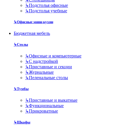
↳
Подстолья офисные
↳
Подстолья учебные
↳
Офисные мини-кухни
Бюджетная мебель
↳
Столы
↳
Офисные и компьютерные
↳
С надстройкой
↳
Приставные и секции
↳
Журнальные
↳
Пеленальные столы
↳
Тумбы
↳
Приставные и выкатные
↳
Функциональные
↳
Прикроватные
↳
Шкафы