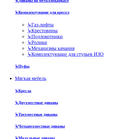
↳
Диваны на металлокаркасе
↳
Комплектующие для кресел
↳
Газ-лифты
↳
Крестовины
↳
Подлокотники
↳
Ролики
↳
Механизмы качания
↳
Комплектующие для стульев ИЗО
↳
Пуфы
Мягкая мебель
↳
Кресла
↳
Двухместные диваны
↳
Трехместные диваны
↳
Четырехместные диваны
↳
Модульные диваны