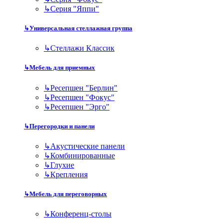
↳
Серия "Яппи"
↳
Универсальная стеллажная группа
↳
Стеллажи Классик
↳
Мебель для приемных
↳
Ресепшен "Берлин"
↳
Ресепшен "Фокус"
↳
Ресепшен "Эрго"
↳
Перегородки и панели
↳
Акустические панели
↳
Комбинированные
↳
Глухие
↳
Крепления
↳
Мебель для переговорных
↳
Конференц-столы