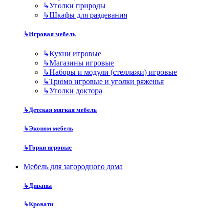
↳
Уголки природы
↳
Шкафы для раздевания
↳
Игровая мебель
↳
Кухни игровые
↳
Магазины игровые
↳
Наборы и модули (стеллажи) игровые
↳
Трюмо игровые и уголки ряженья
↳
Уголки доктора
↳
Детская мягкая мебель
↳
Эконом мебель
↳
Горки игровые
Мебель для загородного дома
↳
Диваны
↳
Кровати