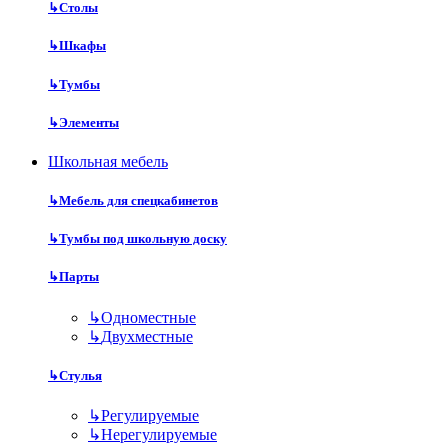
↳
Столы
↳
Шкафы
↳
Тумбы
↳
Элементы
Школьная мебель
↳
Мебель для спецкабинетов
↳
Тумбы под школьную доску
↳
Парты
↳
Одноместные
↳
Двухместные
↳
Стулья
↳
Регулируемые
↳
Нерегулируемые