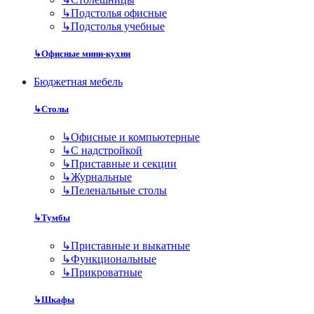
↳
Подстолья офисные
↳
Подстолья учебные
↳
Офисные мини-кухни
Бюджетная мебель
↳
Столы
↳
Офисные и компьютерные
↳
С надстройкой
↳
Приставные и секции
↳
Журнальные
↳
Пеленальные столы
↳
Тумбы
↳
Приставные и выкатные
↳
Функциональные
↳
Прикроватные
↳
Шкафы