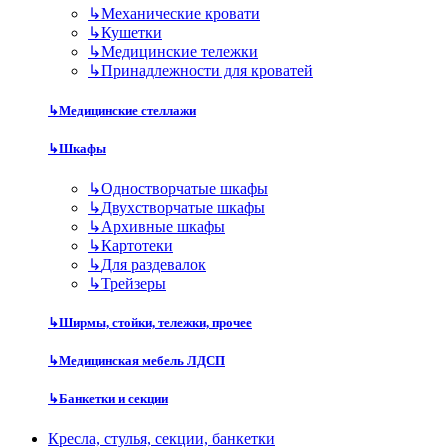
↳
Механические кровати
↳
Кушетки
↳
Медицинские тележки
↳
Принадлежности для кроватей
↳
Медицинские стеллажи
↳
Шкафы
↳
Одностворчатые шкафы
↳
Двухстворчатые шкафы
↳
Архивные шкафы
↳
Картотеки
↳
Для раздевалок
↳
Трейзеры
↳
Ширмы, стойки, тележки, прочее
↳
Медицинская мебель ЛДСП
↳
Банкетки и секции
Кресла, стулья, секции, банкетки