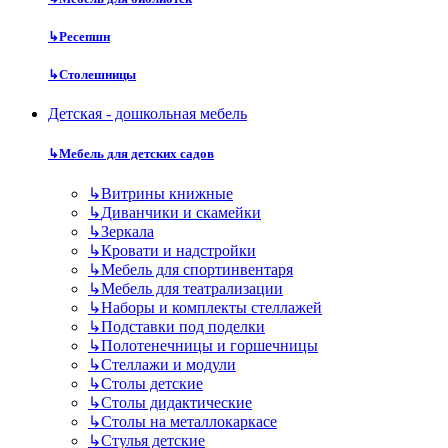
↳
Ресепшн
↳
Столешницы
Детская - дошкольная мебель
↳
Мебель для детских садов
↳
Витрины книжные
↳
Диванчики и скамейки
↳
Зеркала
↳
Кровати и надстройки
↳
Мебель для спортинвентаря
↳
Мебель для театрализации
↳
Наборы и комплекты стеллажей
↳
Подставки под поделки
↳
Полотенечницы и горшечницы
↳
Стеллажи и модули
↳
Столы детские
↳
Столы дидактические
↳
Столы на металлокаркасе
↳
Стулья детские