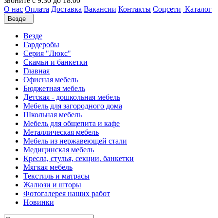
звоните с 9:30 до 18:00
О нас
Оплата
Доставка
Вакансии
Контакты
Соцсети
Каталог
Везде
Везде
Гардеробы
Серия "Люкс"
Скамьи и банкетки
Главная
Офисная мебель
Бюджетная мебель
Детская - дошкольная мебель
Мебель для загородного дома
Школьная мебель
Мебель для общепита и кафе
Металлическая мебель
Мебель из нержавеющей стали
Медицинская мебель
Кресла, стулья, секции, банкетки
Мягкая мебель
Текстиль и матрасы
Жалюзи и шторы
Фотогалерея наших работ
Новинки