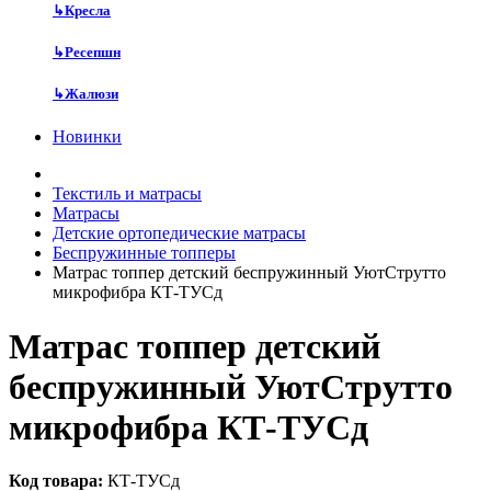
↳
Кресла
↳
Ресепшн
↳
Жалюзи
Новинки
Текстиль и матрасы
Матрасы
Детские ортопедические матрасы
Беспружинные топперы
Матрас топпер детский беспружинный УютСтрутто
микрофибра КТ-ТУСд
Матрас топпер детский
беспружинный УютСтрутто
микрофибра КТ-ТУСд
Код товара:
КТ-ТУСд