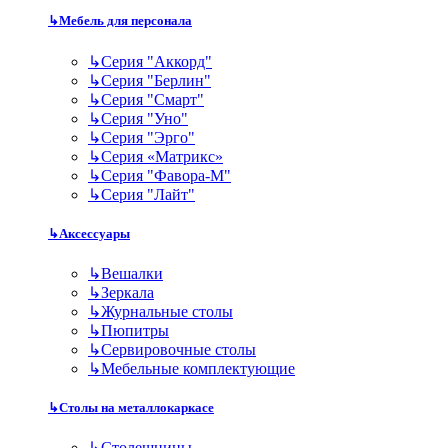
↳
Мебель для персонала
↳
Серия "Аккорд"
↳
Серия "Берлин"
↳
Серия "Смарт"
↳
Серия "Уно"
↳
Серия "Эрго"
↳
Серия «Матрикс»
↳
Серия "Фавора-М"
↳
Серия "Лайт"
↳
Аксессуары
↳
Вешалки
↳
Зеркала
↳
Журнальные столы
↳
Пюпитры
↳
Сервировочные столы
↳
Мебельные комплектующие
↳
Столы на металлокаркасе
↳
Столешницы