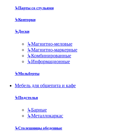
↳
Парты со стульями
↳
Конторки
↳
Доски
↳
Магнитно-меловые
↳
Магнитно-маркерные
↳
Комбинированные
↳
Информационные
↳
Мольберты
Мебель для общепита и кафе
↳
Подстолья
↳
Барные
↳
Металлокаркас
↳
Столешницы обеденные