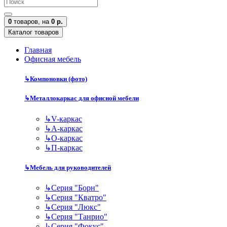
0
товаров,
на
0 р.
Каталог товаров
Главная
Офисная мебель
↳
Компоновки (фото)
↳
Металлокаркас для офисной мебели
↳
V-каркас
↳
А-каркас
↳
О-каркас
↳
П-каркас
↳
Мебель для руководителей
↳
Серия "Борн"
↳
Серия "Кватро"
↳
Серия "Люкс"
↳
Серия "Танрио"
↳
Серия "Фокус"