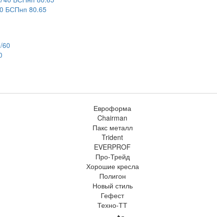
 БСПнп 80.65
0