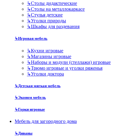
↳
Столы дидактические
↳
Столы на металлокаркасе
↳
Стулья детские
↳
Уголки природы
↳
Шкафы для раздевания
↳
Игровая мебель
↳
Кухни игровые
↳
Магазины игровые
↳
Наборы и модули (стеллажи) игровые
↳
Трюмо игровые и уголки ряженья
↳
Уголки доктора
↳
Детская мягкая мебель
↳
Эконом мебель
↳
Горки игровые
Мебель для загородного дома
↳
Диваны