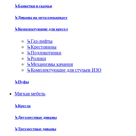
↳
Банкетки и скамьи
↳
Диваны на металлокаркасе
↳
Комплектующие для кресел
↳
Газ-лифты
↳
Крестовины
↳
Подлокотники
↳
Ролики
↳
Механизмы качания
↳
Комплектующие для стульев ИЗО
↳
Пуфы
Мягкая мебель
↳
Кресла
↳
Двухместные диваны
↳
Трехместные диваны