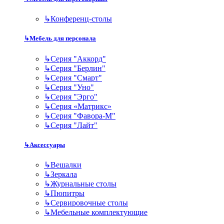
↳
Конференц-столы
↳
Мебель для персонала
↳
Серия "Аккорд"
↳
Серия "Берлин"
↳
Серия "Смарт"
↳
Серия "Уно"
↳
Серия "Эрго"
↳
Серия «Матрикс»
↳
Серия "Фавора-М"
↳
Серия "Лайт"
↳
Аксессуары
↳
Вешалки
↳
Зеркала
↳
Журнальные столы
↳
Пюпитры
↳
Сервировочные столы
↳
Мебельные комплектующие