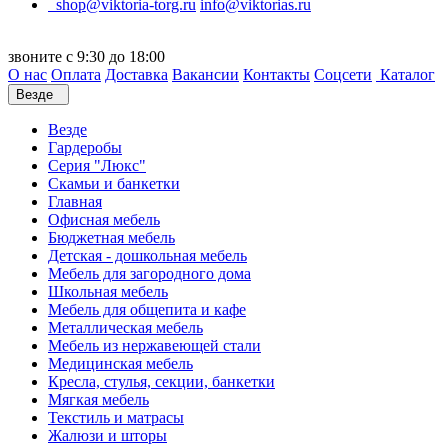
shop@viktoria-torg.ru
info@viktorias.ru
звоните с 9:30 до 18:00
О нас
Оплата
Доставка
Вакансии
Контакты
Соцсети
Каталог
Везде
Везде
Гардеробы
Серия "Люкс"
Скамьи и банкетки
Главная
Офисная мебель
Бюджетная мебель
Детская - дошкольная мебель
Мебель для загородного дома
Школьная мебель
Мебель для общепита и кафе
Металлическая мебель
Мебель из нержавеющей стали
Медицинская мебель
Кресла, стулья, секции, банкетки
Мягкая мебель
Текстиль и матрасы
Жалюзи и шторы