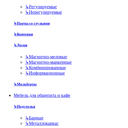
↳
Регулируемые
↳
Нерегулируемые
↳
Парты со стульями
↳
Конторки
↳
Доски
↳
Магнитно-меловые
↳
Магнитно-маркерные
↳
Комбинированные
↳
Информационные
↳
Мольберты
Мебель для общепита и кафе
↳
Подстолья
↳
Барные
↳
Металлокаркас