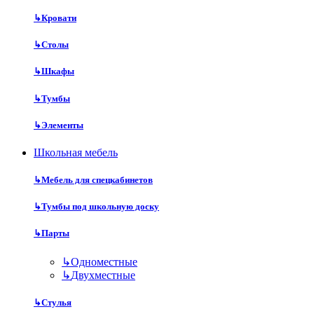
↳
Кровати
↳
Столы
↳
Шкафы
↳
Тумбы
↳
Элементы
Школьная мебель
↳
Мебель для спецкабинетов
↳
Тумбы под школьную доску
↳
Парты
↳
Одноместные
↳
Двухместные
↳
Стулья