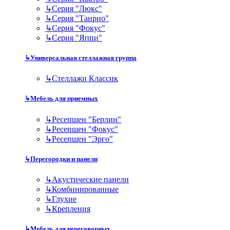
↳
Серия "Люкс"
↳
Серия "Танрио"
↳
Серия "Фокус"
↳
Серия "Яппи"
↳
Универсальная стеллажная группа
↳
Стеллажи Классик
↳
Мебель для приемных
↳
Ресепшен "Берлин"
↳
Ресепшен "Фокус"
↳
Ресепшен "Эрго"
↳
Перегородки и панели
↳
Акустические панели
↳
Комбинированные
↳
Глухие
↳
Крепления
↳
Мебель для переговорных