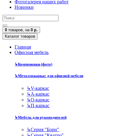
Фотогалерея наших работ
Новинки
0
товаров,
на
0 р.
Каталог товаров
Главная
Офисная мебель
↳
Компоновки (фото)
↳
Металлокаркас для офисной мебели
↳
V-каркас
↳
А-каркас
↳
О-каркас
↳
П-каркас
↳
Мебель для руководителей
↳
Серия "Борн"
↳
Серия "Кватро"