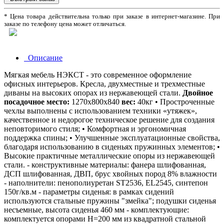
* Цена товара действительна только при заказе в интернет-магазине. При
заказе по телефону цена может отличаться.
Описание
Мягкая мебель НЭКСТ - это современное оформление
офисных интерьеров. Кресла, двухместные и трехместные
диваны на высоких опорах из нержавеющей стали.
Двойное
посадочное место:
1270х800х840
вес:
40кг • Простроченные
чехлы выполнены с использованием техники «утяжек»,
качественное и недорогое техническое решение для создания
неповторимого стиля; • Комфортная и эргономичная
поддержка спины; • Улучшенные эксплуатационные свойства,
благодаря использованию в сиденьях пружинных элементов; •
Высокие практичные металлические опоры из нержавеющей
стали. - конструктивные материалы: фанера шлифованная,
ДСП шлифованная, ДВП, брус хвойных пород 8% влажности
- наполнители: пенополиуретан ST2536, EL2545, синтепон
150г/кв.м - параметры сиденья: в рамках сидений
используются стальные пружины "змейка"; подушки сиденья
несъемные, высота сиденья 460 мм - комплектующие:
комплектуется опорами Н=200 мм из квадратной стальной