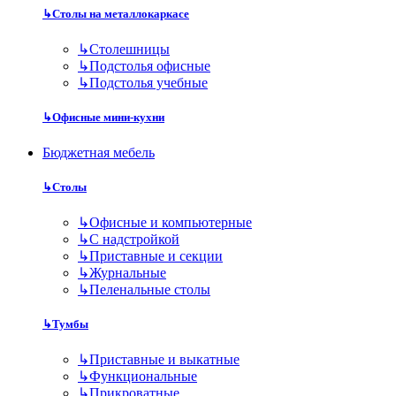
↳
Столы на металлокаркасе
↳
Столешницы
↳
Подстолья офисные
↳
Подстолья учебные
↳
Офисные мини-кухни
Бюджетная мебель
↳
Столы
↳
Офисные и компьютерные
↳
С надстройкой
↳
Приставные и секции
↳
Журнальные
↳
Пеленальные столы
↳
Тумбы
↳
Приставные и выкатные
↳
Функциональные
↳
Прикроватные