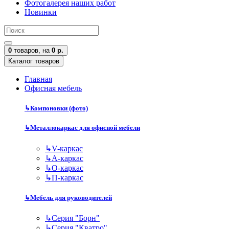
Фотогалерея наших работ
Новинки
0
товаров,
на
0 р.
Каталог товаров
Главная
Офисная мебель
↳
Компоновки (фото)
↳
Металлокаркас для офисной мебели
↳
V-каркас
↳
А-каркас
↳
О-каркас
↳
П-каркас
↳
Мебель для руководителей
↳
Серия "Борн"
↳
Серия "Кватро"