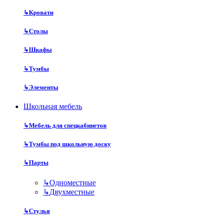
↳
Кровати
↳
Столы
↳
Шкафы
↳
Тумбы
↳
Элементы
Школьная мебель
↳
Мебель для спецкабинетов
↳
Тумбы под школьную доску
↳
Парты
↳
Одноместные
↳
Двухместные
↳
Стулья