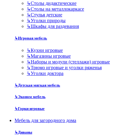
↳
Столы дидактические
↳
Столы на металлокаркасе
↳
Стулья детские
↳
Уголки природы
↳
Шкафы для раздевания
↳
Игровая мебель
↳
Кухни игровые
↳
Магазины игровые
↳
Наборы и модули (стеллажи) игровые
↳
Трюмо игровые и уголки ряженья
↳
Уголки доктора
↳
Детская мягкая мебель
↳
Эконом мебель
↳
Горки игровые
Мебель для загородного дома
↳
Диваны