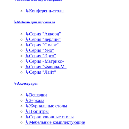
↳
Конференц-столы
↳
Мебель для персонала
↳
Серия "Аккорд"
↳
Серия "Берлин"
↳
Серия "Смарт"
↳
Серия "Уно"
↳
Серия "Эрго"
↳
Серия «Матрикс»
↳
Серия "Фавора-М"
↳
Серия "Лайт"
↳
Аксессуары
↳
Вешалки
↳
Зеркала
↳
Журнальные столы
↳
Пюпитры
↳
Сервировочные столы
↳
Мебельные комплектующие