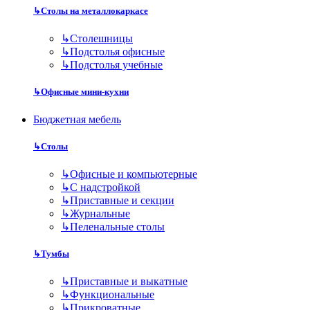
↳
Столы на металлокаркасе
↳
Столешницы
↳
Подстолья офисные
↳
Подстолья учебные
↳
Офисные мини-кухни
Бюджетная мебель
↳
Столы
↳
Офисные и компьютерные
↳
С надстройкой
↳
Приставные и секции
↳
Журнальные
↳
Пеленальные столы
↳
Тумбы
↳
Приставные и выкатные
↳
Функциональные
↳
Прикроватные