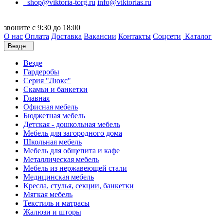
shop@viktoria-torg.ru
info@viktorias.ru
звоните с 9:30 до 18:00
О нас
Оплата
Доставка
Вакансии
Контакты
Соцсети
Каталог
Везде
Везде
Гардеробы
Серия "Люкс"
Скамьи и банкетки
Главная
Офисная мебель
Бюджетная мебель
Детская - дошкольная мебель
Мебель для загородного дома
Школьная мебель
Мебель для общепита и кафе
Металлическая мебель
Мебель из нержавеющей стали
Медицинская мебель
Кресла, стулья, секции, банкетки
Мягкая мебель
Текстиль и матрасы
Жалюзи и шторы