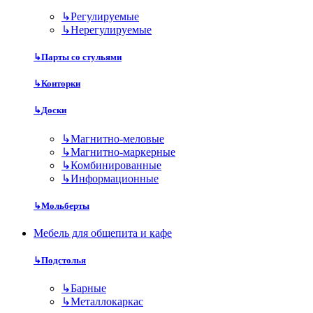
↳
Регулируемые
↳
Нерегулируемые
↳
Парты со стульями
↳
Конторки
↳
Доски
↳
Магнитно-меловые
↳
Магнитно-маркерные
↳
Комбинированные
↳
Информационные
↳
Мольберты
Мебель для общепита и кафе
↳
Подстолья
↳
Барные
↳
Металлокаркас