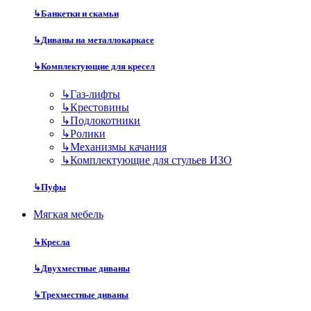
↳
Банкетки и скамьи
↳
Диваны на металлокаркасе
↳
Комплектующие для кресел
↳
Газ-лифты
↳
Крестовины
↳
Подлокотники
↳
Ролики
↳
Механизмы качания
↳
Комплектующие для стульев ИЗО
↳
Пуфы
Мягкая мебель
↳
Кресла
↳
Двухместные диваны
↳
Трехместные диваны