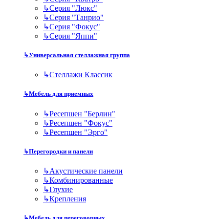
↳
Серия "Люкс"
↳
Серия "Танрио"
↳
Серия "Фокус"
↳
Серия "Яппи"
↳
Универсальная стеллажная группа
↳
Стеллажи Классик
↳
Мебель для приемных
↳
Ресепшен "Берлин"
↳
Ресепшен "Фокус"
↳
Ресепшен "Эрго"
↳
Перегородки и панели
↳
Акустические панели
↳
Комбинированные
↳
Глухие
↳
Крепления
↳
Мебель для переговорных