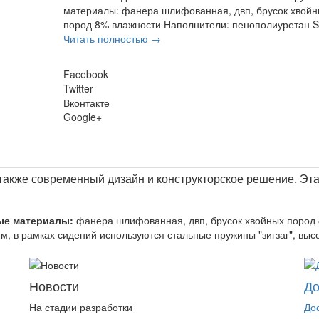
материалы: фанера шлифованная, двп, брусок хвой
пород 8% влажности Наполнители: пенополиуретан ST
Читать полностью →
Facebook
Twitter
Вконтакте
Google+
а также современный дизайн и конструкторское решение. Эт
ые материалы:
фанера шлифованная, двп, брусок хвойных пород
.м, в рамках сидений используются стальные пружины "зигзаг", в
Новости
До
На стадии разработки
До