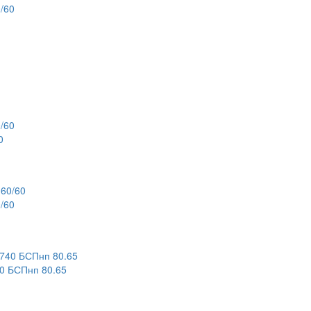
/60
0
/60
 БСПнп 80.65