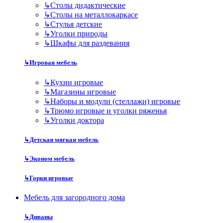
↳
Столы дидактические
↳
Столы на металлокаркасе
↳
Стулья детские
↳
Уголки природы
↳
Шкафы для раздевания
↳
Игровая мебель
↳
Кухни игровые
↳
Магазины игровые
↳
Наборы и модули (стеллажи) игровые
↳
Трюмо игровые и уголки ряженья
↳
Уголки доктора
↳
Детская мягкая мебель
↳
Эконом мебель
↳
Горки игровые
Мебель для загородного дома
↳
Диваны