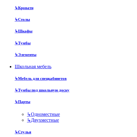
↳
Кровати
↳
Столы
↳
Шкафы
↳
Тумбы
↳
Элементы
Школьная мебель
↳
Мебель для спецкабинетов
↳
Тумбы под школьную доску
↳
Парты
↳
Одноместные
↳
Двухместные
↳
Стулья