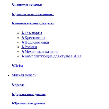
↳
Банкетки и скамьи
↳
Диваны на металлокаркасе
↳
Комплектующие для кресел
↳
Газ-лифты
↳
Крестовины
↳
Подлокотники
↳
Ролики
↳
Механизмы качания
↳
Комплектующие для стульев ИЗО
↳
Пуфы
Мягкая мебель
↳
Кресла
↳
Двухместные диваны
↳
Трехместные диваны