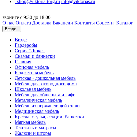
shop@viktoria-torg.ru
info@viktorias.ru
звоните с 9:30 до 18:00
О нас
Оплата
Доставка
Вакансии
Контакты
Соцсети
Каталог
Везде
Везде
Гардеробы
Серия "Люкс"
Скамьи и банкетки
Главная
Офисная мебель
Бюджетная мебель
Детская - дошкольная мебель
Мебель для загородного дома
Школьная мебель
Мебель для общепита и кафе
Металлическая мебель
Мебель из нержавеющей стали
Медицинская мебель
Кресла, стулья, секции, банкетки
Мягкая мебель
Текстиль и матрасы
Жалюзи и шторы