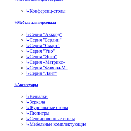
↳
Конференц-столы
↳
Мебель для персонала
↳
Серия "Аккорд"
↳
Серия "Берлин"
↳
Серия "Смарт"
↳
Серия "Уно"
↳
Серия "Эрго"
↳
Серия «Матрикс»
↳
Серия "Фавора-М"
↳
Серия "Лайт"
↳
Аксессуары
↳
Вешалки
↳
Зеркала
↳
Журнальные столы
↳
Пюпитры
↳
Сервировочные столы
↳
Мебельные комплектующие