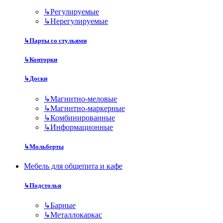
↳
Регулируемые
↳
Нерегулируемые
↳
Парты со стульями
↳
Конторки
↳
Доски
↳
Магнитно-меловые
↳
Магнитно-маркерные
↳
Комбинированные
↳
Информационные
↳
Мольберты
Мебель для общепита и кафе
↳
Подстолья
↳
Барные
↳
Металлокаркас