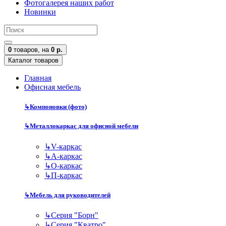
Фотогалерея наших работ
Новинки
0
товаров,
на
0 р.
Каталог товаров
Главная
Офисная мебель
↳
Компоновки (фото)
↳
Металлокаркас для офисной мебели
↳
V-каркас
↳
А-каркас
↳
О-каркас
↳
П-каркас
↳
Мебель для руководителей
↳
Серия "Борн"
↳
Серия "Кватро"