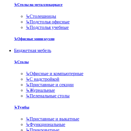
↳
Столы на металлокаркасе
↳
Столешницы
↳
Подстолья офисные
↳
Подстолья учебные
↳
Офисные мини-кухни
Бюджетная мебель
↳
Столы
↳
Офисные и компьютерные
↳
С надстройкой
↳
Приставные и секции
↳
Журнальные
↳
Пеленальные столы
↳
Тумбы
↳
Приставные и выкатные
↳
Функциональные
↳
Прикроватные