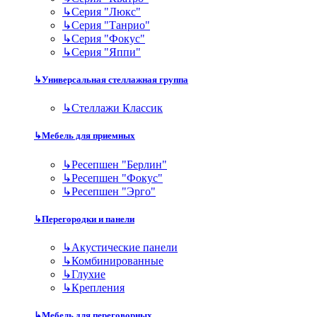
↳
Серия "Люкс"
↳
Серия "Танрио"
↳
Серия "Фокус"
↳
Серия "Яппи"
↳
Универсальная стеллажная группа
↳
Стеллажи Классик
↳
Мебель для приемных
↳
Ресепшен "Берлин"
↳
Ресепшен "Фокус"
↳
Ресепшен "Эрго"
↳
Перегородки и панели
↳
Акустические панели
↳
Комбинированные
↳
Глухие
↳
Крепления
↳
Мебель для переговорных