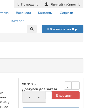
Помощь
Личный кабинет
тавка
Вакансии
Контакты
Соцсети
Каталог
0
товаров,
на
0 р.
38 910 р.
Доступен для заказа
ых
В корзину
ьная
+
−
к же у
льное