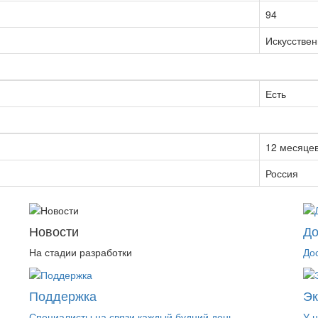
94
Искусствен
Есть
12 месяце
Россия
Новости
До
На стадии разработки
До
Поддержка
Э
Специалисты на связи каждый будний день
У 