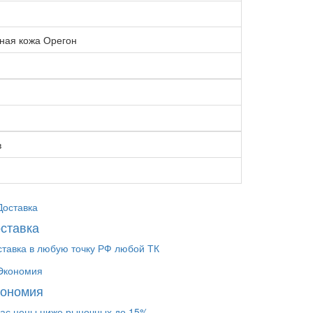
ная кожа Орегон
в
ставка
ставка в любую точку РФ любой ТК
кономия
нас цены ниже рыночных до 15%