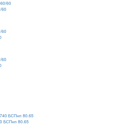
/60
0
0
 БСПнп 80.65