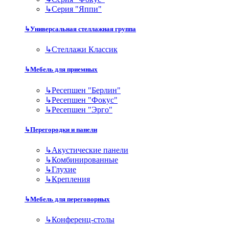
↳
Серия "Яппи"
↳
Универсальная стеллажная группа
↳
Стеллажи Классик
↳
Мебель для приемных
↳
Ресепшен "Берлин"
↳
Ресепшен "Фокус"
↳
Ресепшен "Эрго"
↳
Перегородки и панели
↳
Акустические панели
↳
Комбинированные
↳
Глухие
↳
Крепления
↳
Мебель для переговорных
↳
Конференц-столы