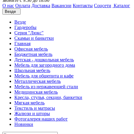
звоните с 9:30 до 18:00
О нас
Оплата
Доставка
Вакансии
Контакты
Соцсети
Каталог
Везде
Везде
Гардеробы
Серия "Люкс"
Скамьи и банкетки
Главная
Офисная мебель
Бюджетная мебель
Детская - дошкольная мебель
Мебель для загородного дома
Школьная мебель
Мебель для общепита и кафе
Металлическая мебель
Мебель из нержавеющей стали
Медицинская мебель
Кресла, стулья, секции, банкетки
Мягкая мебель
Текстиль и матрасы
Жалюзи и шторы
Фотогалерея наших работ
Новинки