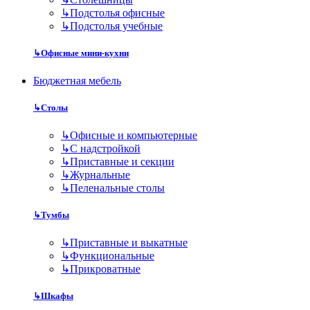
↳
Подстолья офисные
↳
Подстолья учебные
↳
Офисные мини-кухни
Бюджетная мебель
↳
Столы
↳
Офисные и компьютерные
↳
С надстройкой
↳
Приставные и секции
↳
Журнальные
↳
Пеленальные столы
↳
Тумбы
↳
Приставные и выкатные
↳
Функциональные
↳
Прикроватные
↳
Шкафы