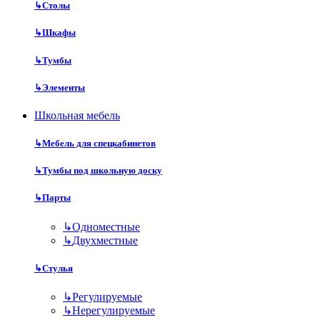
↳
Столы
↳
Шкафы
↳
Тумбы
↳
Элементы
Школьная мебель
↳
Мебель для спецкабинетов
↳
Тумбы под школьную доску
↳
Парты
↳
Одноместные
↳
Двухместные
↳
Стулья
↳
Регулируемые
↳
Нерегулируемые