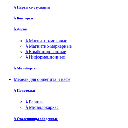
↳
Парты со стульями
↳
Конторки
↳
Доски
↳
Магнитно-меловые
↳
Магнитно-маркерные
↳
Комбинированные
↳
Информационные
↳
Мольберты
Мебель для общепита и кафе
↳
Подстолья
↳
Барные
↳
Металлокаркас
↳
Столешницы обеденные