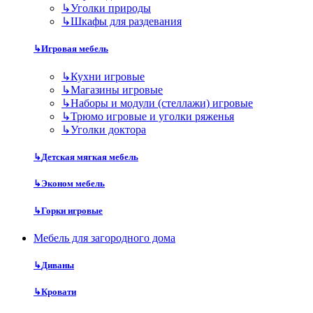
↳
Уголки природы
↳
Шкафы для раздевания
↳
Игровая мебель
↳
Кухни игровые
↳
Магазины игровые
↳
Наборы и модули (стеллажи) игровые
↳
Трюмо игровые и уголки ряженья
↳
Уголки доктора
↳
Детская мягкая мебель
↳
Эконом мебель
↳
Горки игровые
Мебель для загородного дома
↳
Диваны
↳
Кровати