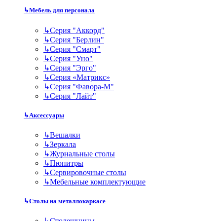
↳
Мебель для персонала
↳
Серия "Аккорд"
↳
Серия "Берлин"
↳
Серия "Смарт"
↳
Серия "Уно"
↳
Серия "Эрго"
↳
Серия «Матрикс»
↳
Серия "Фавора-М"
↳
Серия "Лайт"
↳
Аксессуары
↳
Вешалки
↳
Зеркала
↳
Журнальные столы
↳
Пюпитры
↳
Сервировочные столы
↳
Мебельные комплектующие
↳
Столы на металлокаркасе
↳
Столешницы