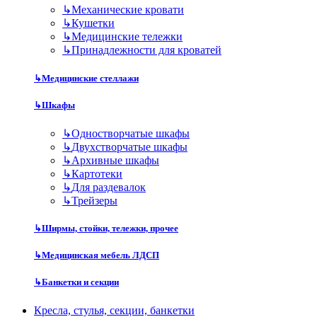
↳
Механические кровати
↳
Кушетки
↳
Медицинские тележки
↳
Принадлежности для кроватей
↳
Медицинские стеллажи
↳
Шкафы
↳
Одностворчатые шкафы
↳
Двухстворчатые шкафы
↳
Архивные шкафы
↳
Картотеки
↳
Для раздевалок
↳
Трейзеры
↳
Ширмы, стойки, тележки, прочее
↳
Медицинская мебель ЛДСП
↳
Банкетки и секции
Кресла, стулья, секции, банкетки