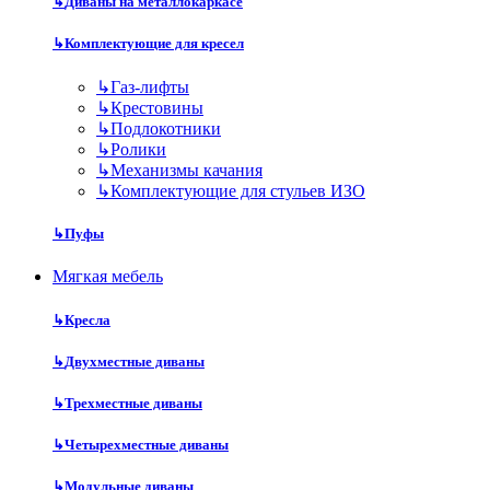
↳
Диваны на металлокаркасе
↳
Комплектующие для кресел
↳
Газ-лифты
↳
Крестовины
↳
Подлокотники
↳
Ролики
↳
Механизмы качания
↳
Комплектующие для стульев ИЗО
↳
Пуфы
Мягкая мебель
↳
Кресла
↳
Двухместные диваны
↳
Трехместные диваны
↳
Четырехместные диваны
↳
Модульные диваны