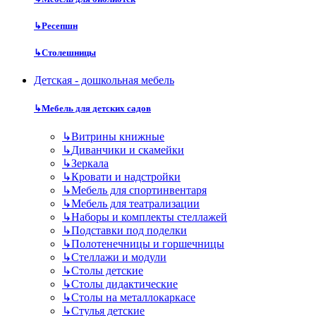
↳
Ресепшн
↳
Столешницы
Детская - дошкольная мебель
↳
Мебель для детских садов
↳
Витрины книжные
↳
Диванчики и скамейки
↳
Зеркала
↳
Кровати и надстройки
↳
Мебель для спортинвентаря
↳
Мебель для театрализации
↳
Наборы и комплекты стеллажей
↳
Подставки под поделки
↳
Полотенечницы и горшечницы
↳
Стеллажи и модули
↳
Столы детские
↳
Столы дидактические
↳
Столы на металлокаркасе
↳
Стулья детские