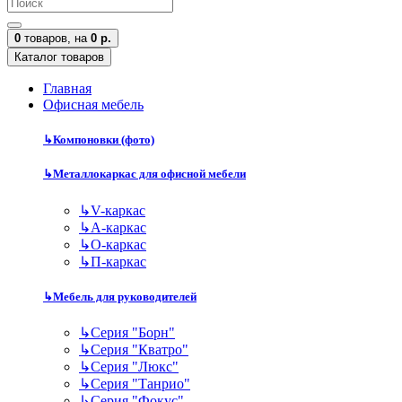
0
товаров,
на
0 р.
Каталог товаров
Главная
Офисная мебель
↳
Компоновки (фото)
↳
Металлокаркас для офисной мебели
↳
V-каркас
↳
А-каркас
↳
О-каркас
↳
П-каркас
↳
Мебель для руководителей
↳
Серия "Борн"
↳
Серия "Кватро"
↳
Серия "Люкс"
↳
Серия "Танрио"
↳
Серия "Фокус"